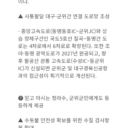
이다.
▲ 사통팔달 대구-군위간 연결 도로망 조성
- 중앙고속도로(동명동호IC~군위JC)와 상
습 정체구간인 국도5호선 칠곡~동명간 도
로는 4차로에서 6차로로 확장된다. 또한 조
야-동명 광역도로가 2027년 완공되고, 향
후 팔공산 관통 고속도로(수성IC~동군위
IC)가 신설되면 군위군 및 대구경북신공항
과의 접근성이 획기적으로 개선된다.
❼ 믿고 마시는 청라수, 군위군민에게도 동
등하게 제공
▲ 수돗물 안전성 확보를 위한 수질 검사항
목 확대