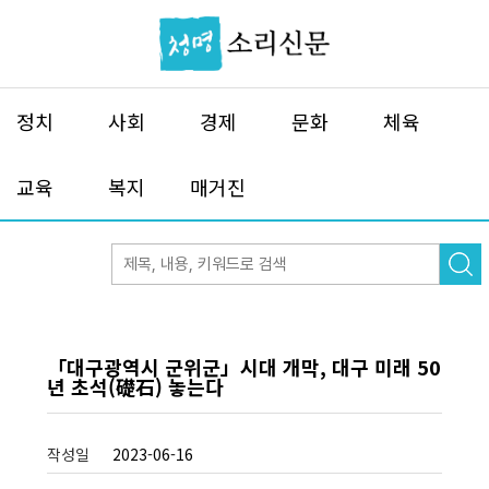
정치
사회
경제
문화
체육
교육
복지
매거진
「대구광역시 군위군」시대 개막, 대구 미래 50
년 초석(礎石) 놓는다
작성일
2023-06-16