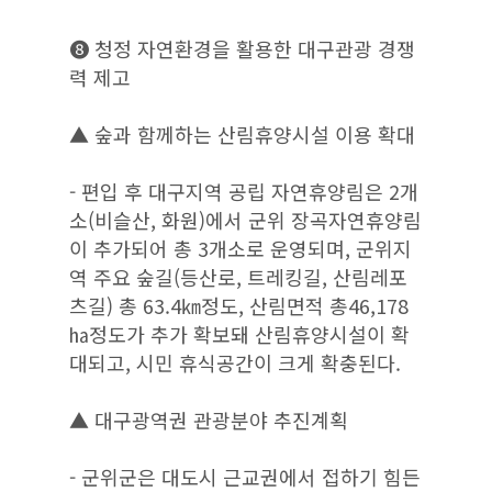
❽ 청정 자연환경을 활용한 대구관광 경쟁
력 제고
▲ 숲과 함께하는 산림휴양시설 이용 확대
- 편입 후 대구지역 공립 자연휴양림은 2개
소(비슬산, 화원)에서 군위 장곡자연휴양림
이 추가되어 총 3개소로 운영되며, 군위지
역 주요 숲길(등산로, 트레킹길, 산림레포
츠길) 총 63.4㎞정도, 산림면적 총46,178
㏊정도가 추가 확보돼 산림휴양시설이 확
대되고, 시민 휴식공간이 크게 확충된다.
▲ 대구광역권 관광분야 추진계획
- 군위군은 대도시 근교권에서 접하기 힘든